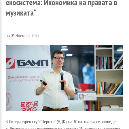
екосистема:
Икономика
на
правата
в
музиката“
на 05 Ноември 2025
В Литературен клуб “Перото“ (НДК), на 30 октомври, се проведе
събитието по представянето на доклада “Българската музикална