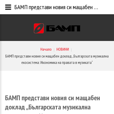
БАМП представи новия си мащабен доклад „Българската музикална екосистема: Икономика на правата в музиката“
Начало
НОВИНИ
|
|
БАМП представи новия си мащабен доклад „Българската музикална
екосистема: Икономика на правата в музиката“
БАМП
представи
новия
си
мащабен
доклад
„Българската
музикална