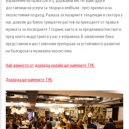
управление на права (ОКУП), държавни институции, други
доставчици на услуги за творци и лейбъли - през призмата на
екосистемния подход. Разказа за пазарните тенденции в сектора у
нас, довели до близо трикратен растеж на приходите от права в
музиката за последните 7 години, както и за предизвикателствата,
пред които индустрията у нас е изправена. В заключение бяха
представени и шест ключови препоръки за устойчивото развитие
на българската музикална екосистема.
Най-важното от доклада онлайн ще намерите ТУК.
Доклада ще намерите ТУК.