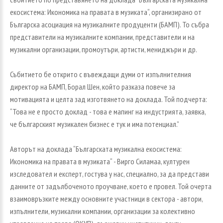
екосистема: Икономика на правата в музиката“, организирано от
Българска асоциация на музикалните продуценти (БАМП). То събра
представители на музикалните компании, представители и на
музикални организации, промоутъри, артисти, мениджъри и др.
Събитието бе открито с въвеждащи думи от изпълнителния
директор на БАМП, Борал Шен, който разказа повече за
мотивацията и целта зад изготвянето на доклада. Той подчерта:
“Това не е просто доклад - това е мапинг на индустрията, заявка,
че българският музикален бизнес е тук и има потенциал.”
Авторът на доклада “Българската музикална екосистема:
Икономика на правата в музиката“ - Вирго Силамаа, културен
изследовател и експерт, гостува у нас, специално, за да представи
данните от задълбоченото проучване, което е провел. Той очерта
взаимовръзките между основните участници в сектора - автори,
изпълнители, музикални компании, организации за колективно