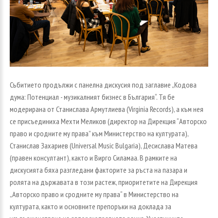
Събитието продължи с панелна дискусия под заглавие „Кодова
дума: Потенциал - музикалният бизнес в България“. Тя бе
модерирана от Станислава Армутлиева (Virginia Records), а към нея
се присъединиха Мехти Меликов (директор на Дирекция “Авторско
право и сродните му права” към Министерство на културата),
Станислав Захариев (Universal Music Bulgaria), Десислава Матева
(правен консултант), както и Вирго Силамаа. В рамките на
дискусията бяха разгледани факторите за ръста на пазара и
ролята на държавата в този растеж, приоритетите на Дирекция
„Авторско право и сродните му права“ в Министерство на
културата, както и основните препоръки на доклада за