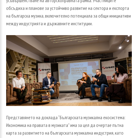
усъвършенстване на авторскоправната рамка. Участниците
обсъдиха и планове за устойчиво развитие на сектора и експорта
на българска музика, включително потенциала за общи инициативи
между индустрията и държавните институции.
Представянето на доклада “Българската музикална екосистема:
Икономика на правата в музиката” има за цел да очертае пътна
карта за развитието на българската музикална индустрия, като