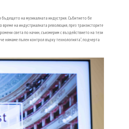
 и бъдещето на музикалната индустрия. Събитието бе
по време на индустриалната революция, през транзисторите
ромени света по начин, съизмерим с въздействието на тези
 че нямаме пълен контрол върху технологията“, подчерта