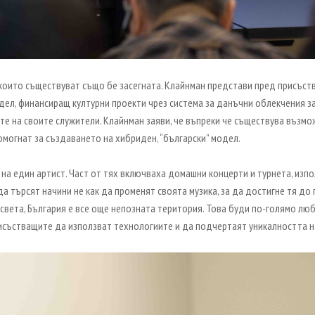
 които съществуват също бе засегната. Клайнман представи пред присъст
дел, финансиращ културни проекти чрез система за данъчни облекчения за
те на своите служители. Клайнман заяви, че въпреки че съществува възм
омогнат за създаването на хибриден, “български” модел.
 на един артист. Част от тях включваха домашни концерти и турнета, изп
търсят начини не как да променят своята музика, за да достигне тя до по
 света, България е все още непозната територия. Това буди по-голямо лю
рисъстващите да използват технологиите и да подчертаят уникалността н