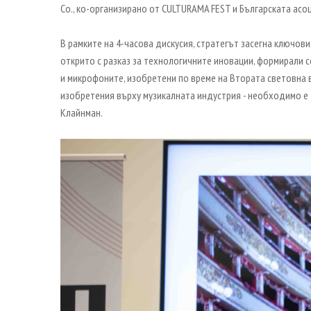
Co., ко-организирано от CULTURAMA FEST и Българската асо
В рамките на 4-часова дискусия, стратегът засегна ключо
открито с разказ за технологичните иновации, формирали 
и микрофоните, изобретени по време на Втората световна в
изобретения върху музикалната индустрия - необходимо е 
Клайнман.