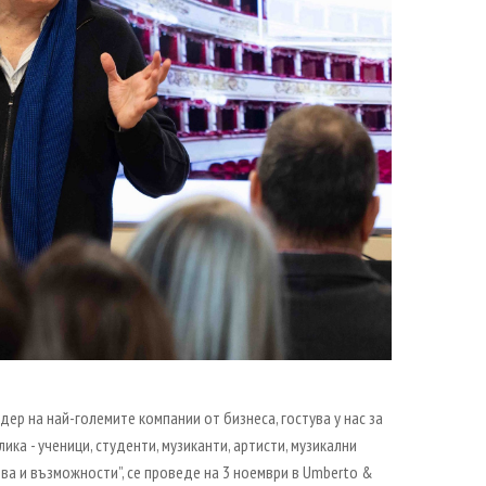
идер на най-големите компании от бизнеса,
гостува у нас за
а - ученици, студенти, музиканти, артисти, музикални
ва и възможности”, се проведе на 3 ноември в Umberto &