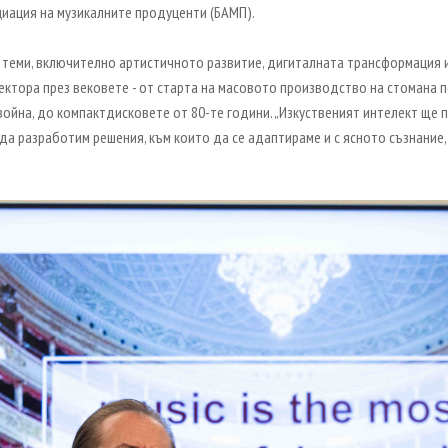
циация на музикалните продуценти (БАМП).
ви теми, включително артистичното развитие, дигиталната трансформация
сектора през вековете - от старта на масовото производство на стомана 
ойна, до компактдисковете от 80-те години. „Изкуственият интелект ще п
да разработим решения, към които да се адаптираме и с ясното съзнание,