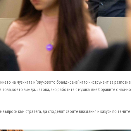
ението на музиката и "звуковото брандиране" като инструмент за разпозна
на това, което вижда. Затова, ако работите с музика, вие боравите с най-
въпроси към стратега, да споделят своите виждания и казуси по темите 
.