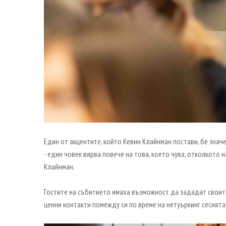
Един от акцентите, който Кевин Клайнман постави, бе знач
- един човек вярва повече на това, което чува, отколкото 
Клайнман.
Гостите на събитието имаха възможност да зададат своите 
ценни контакти помежду си по време на нетуъркинг сесията