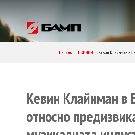
Начало
НОВИНИ
Кевин Клайнман в Б
|
|
Кевин
Клайнман
в
относно
предизвик
музикалната
индус