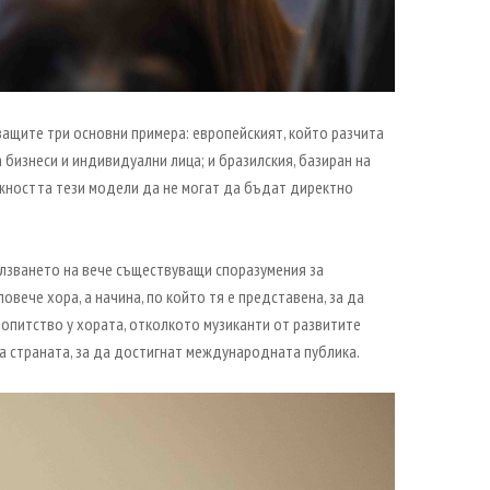
ващите три основни примера: европейският, който разчита
 бизнеси и индивидуални лица; и бразилския, базиран на
ожността тези модели да не могат да бъдат директно
олзването на вече съществуващи споразумения за
вече хора, а начина, по който тя е представена, за да
бопитство у хората, отколкото музиканти от развитите
а страната, за да достигнат международната публика.