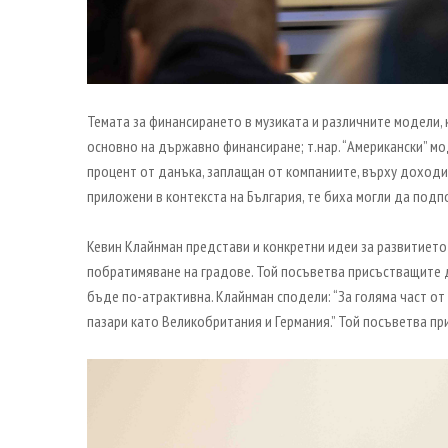
Темата за финансирането в музиката и различните модели,
основно на държавно финансиране; т.нар. “Американски” мо
процент от данъка, заплащан от компаниите, върху доходи
приложени в контекста на България, те биха могли да подп
Кевин Клайнман представи и конкретни идеи за развитието
побратимяване на градове. Той посъветва присъстващите да 
бъде по-атрактивна. Клайнман сподели: “За голяма част от
пазари като Великобритания и Германия.” Той посъветва п