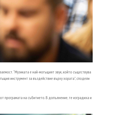
ваемост. “Музиката е най-могъщият звук, който съществува
могъщия инструмент за въздействие върху хората”, сподели
от програмата на събитието. В допълнение, те изградиха и