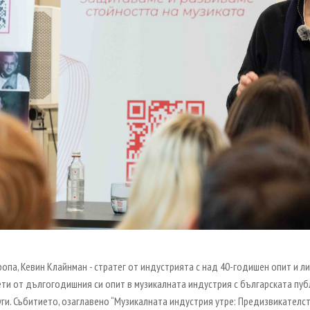
ропа, Кевин Клайнман -
стратег от индустрията с над 40-годишен опит и л
и от дългогодишния си опит в музикалната индустрия с българската публик
ги. Събитието, озаглавено “Музикалната индустрия утре: Предизвикателст